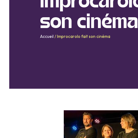
Improcarolo
son ciném
Accueil
/
Improcarolo fait son cinéma