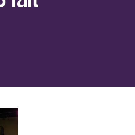
 fait
a