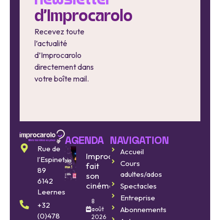
newsletter
d'Improcarolo
Recevez toute
l’actualité
d’Improcarolo
directement dans
votre boîte mail.
AGENDA
NAVIGATION
Rue de
Accueil
Improcarolo
l’Espinette
Cours
fait
89
adultes/ados
son
6142
cinéma
Spectacles
Leernes
Entreprise
8
+32
Abonnements
août
(0)478
2026