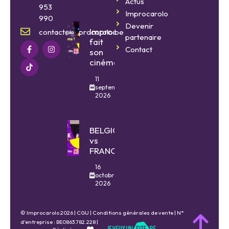
Actus
953
Improcarolo
990
Devenir
Improcarolo
contact@improcarolo.be
partenaire
fait
Contact
son
cinéma
11
septembre
2026
BELGIQUE
vs
FRANCE
16
octobre
2026
© Improcarolo 2026 |
CGU
|
Conditions générales de vente
| N°
d'entreprise : BE0863.782.228 |