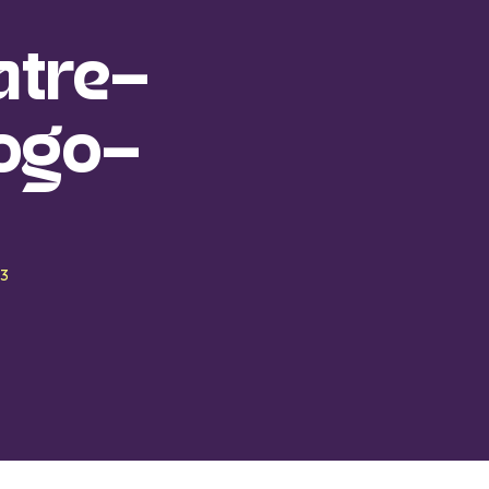
atre-
logo-
-3