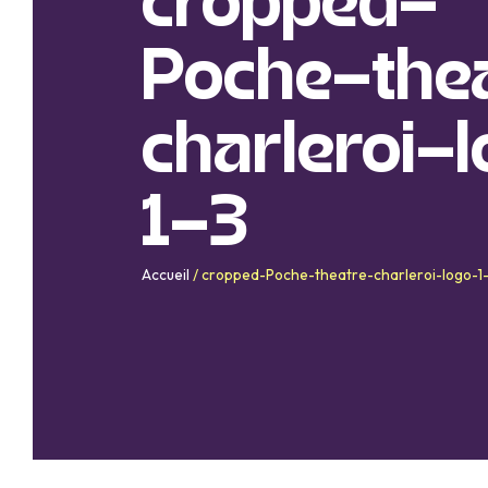
cropped-
Poche-the
charleroi-
1-3
Accueil
/
cropped-Poche-theatre-charleroi-logo-1