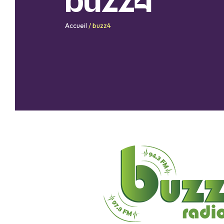
buzz4
Accueil
/
buzz4