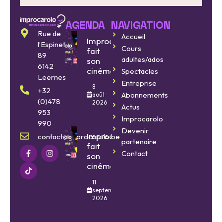
AGENDA
NAVIGATION
Rue de
Accueil
Improcarolo
l’Espinette
Cours
fait
89
adultes/ados
son
6142
cinéma
Spectacles
Leernes
Entreprise
8
+32
Abonnements
août
(0)478
2026
Actus
953
Improcarolo
990
Devenir
Improcarolo
contact@improcarolo.be
partenaire
fait
Contact
son
cinéma
11
septembre
2026