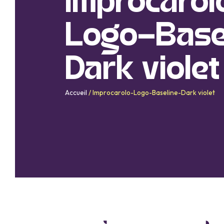
Improcarol
Logo-Base
Dark violet
Accueil
/
Improcarolo-Logo-Baseline-Dark violet