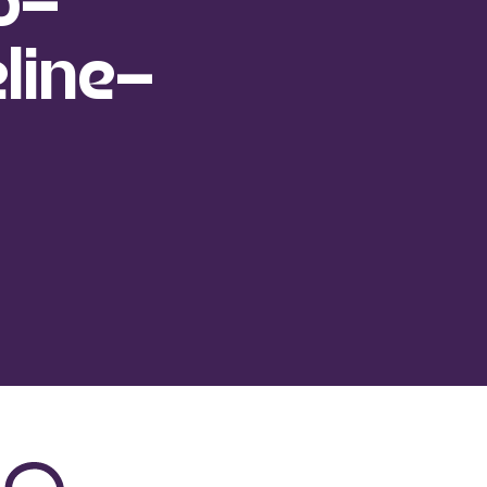
o-
line-