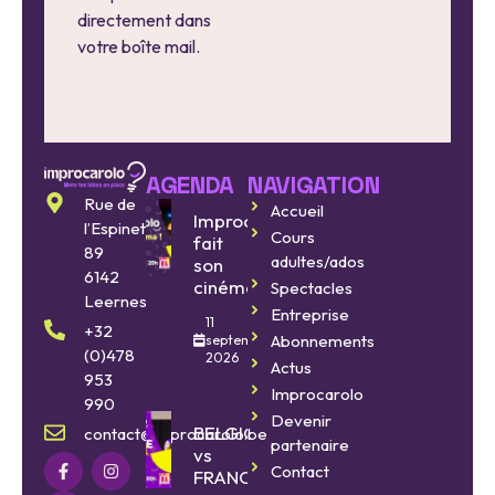
directement dans
votre boîte mail.
AGENDA
NAVIGATION
Rue de
Accueil
Improcarolo
l’Espinette
Cours
fait
89
adultes/ados
son
6142
cinéma
Spectacles
Leernes
Entreprise
11
+32
Abonnements
septembre
(0)478
2026
Actus
953
Improcarolo
990
Devenir
BELGIQUE
contact@improcarolo.be
partenaire
vs
Contact
FRANCE