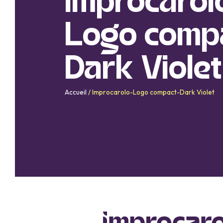
Improcarol
Logo comp
Dark Violet
Accueil
/
Improcarolo-Logo compact-Dark Violet