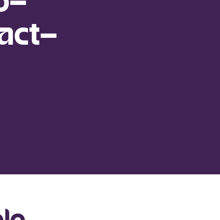
o-
act-