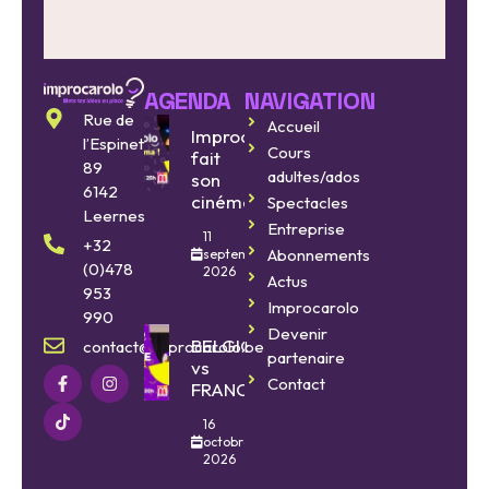
AGENDA
NAVIGATION
Rue de
Accueil
Improcarolo
l’Espinette
Cours
fait
89
adultes/ados
son
6142
cinéma
Spectacles
Leernes
Entreprise
11
+32
Abonnements
septembre
(0)478
2026
Actus
953
Improcarolo
990
Devenir
BELGIQUE
contact@improcarolo.be
partenaire
vs
Contact
FRANCE
16
octobre
2026