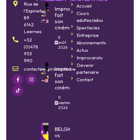
Rue de
Accueil
Improcarolo
l’Espinette
Cours
fait
89
adultes/ados
son
6142
cinéma
Spectacles
Leernes
Entreprise
8
+32
Abonnements
août
(0)478
2026
Actus
953
Improcarolo
990
Devenir
Improcarolo
contact@improcarolo.be
partenaire
fait
Contact
son
cinéma
11
septembre
2026
BELGIQUE
vs