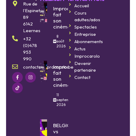
Rue de
Accueil
Improcarolo
l’Espinette
Cours
fait
89
adultes/ados
son
6142
cinéma
Spectacles
Leernes
Entreprise
8
+32
Abonnements
août
(0)478
2026
Actus
953
Improcarolo
990
Devenir
Improcarolo
contact@improcarolo.be
partenaire
fait
Contact
son
cinéma
11
septembre
2026
BELGIQUE
vs