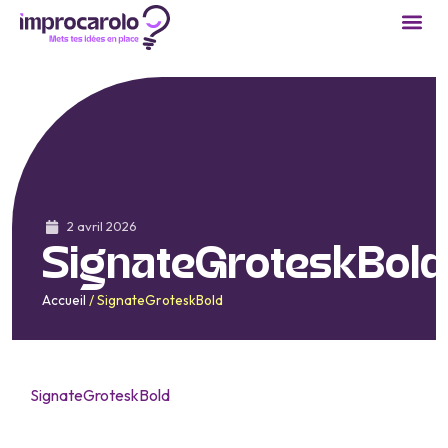
2 avril 2026
SignateGroteskBold
Accueil
/
SignateGroteskBold
SignateGroteskBold