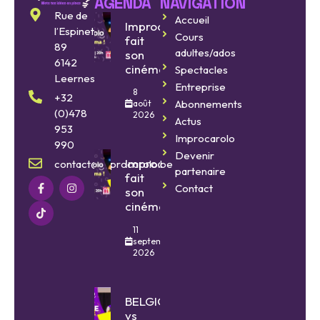
AGENDA
NAVIGATION
Rue de
Accueil
Improcarolo
l’Espinette
Cours
fait
89
adultes/ados
son
6142
cinéma
Spectacles
Leernes
Entreprise
8
+32
Abonnements
août
(0)478
2026
Actus
953
Improcarolo
990
Devenir
Improcarolo
contact@improcarolo.be
partenaire
fait
Contact
son
cinéma
11
septembre
2026
BELGIQUE
vs