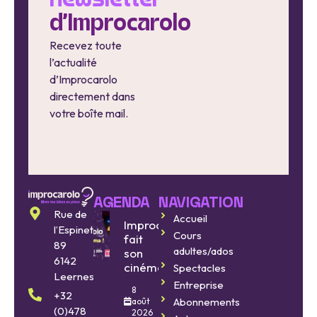
newsletter
d'Improcarolo
Recevez toute
l’actualité
d’Improcarolo
directement dans
votre boîte mail.
AGENDA
NAVIGATION
Rue de
Accueil
Improcarolo
l’Espinette
Cours
fait
89
adultes/ados
son
6142
cinéma
Spectacles
Leernes
Entreprise
8
+32
Abonnements
août
(0)478
2026