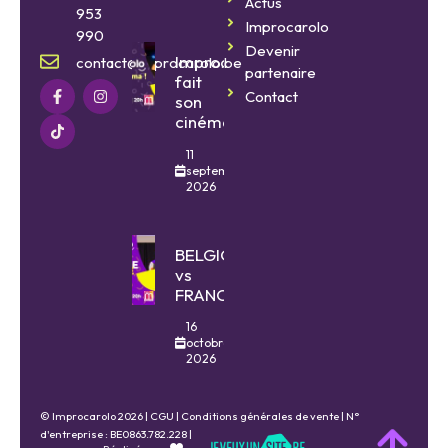
Actus
953
Improcarolo
990
Devenir
Improcarolo
contact@improcarolo.be
partenaire
fait
Contact
son
cinéma
11
septembre
2026
BELGIQUE
vs
FRANCE
16
octobre
2026
© Improcarolo 2026 |
CGU
|
Conditions générales de vente
| N°
d'entreprise : BE0863.782.228 |