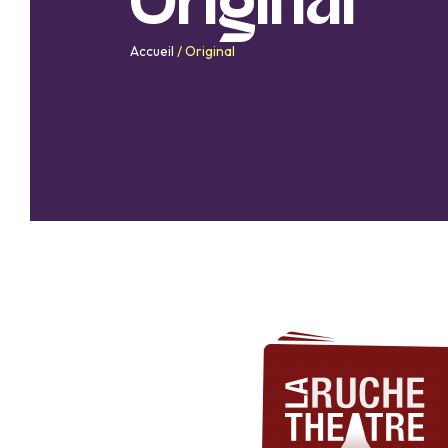
Original
Accueil
/
Original