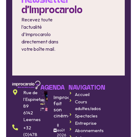
newsletter
d'Improcarolo
Recevez toute
l’actualité
d’Improcarolo
directement dans
votre boîte mail.
AGENDA
NAVIGATION
Rue de
Accueil
Improcarolo
l’Espinette
Cours
fait
89
adultes/ados
son
6142
cinéma
Spectacles
Leernes
Entreprise
8
+32
Abonnements
août
(0)478
2026