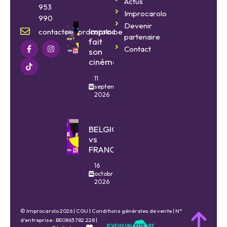
Actus
953
Improcarolo
990
Devenir
Improcarolo
contact@improcarolo.be
partenaire
fait
Contact
son
cinéma
11
septembre
2026
BELGIQUE
vs
FRANCE
16
octobre
2026
© Improcarolo 2026 |
CGU
|
Conditions générales de vente
| N°
d'entreprise : BE0863.782.228 |