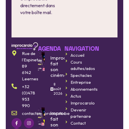
directement dans
votre boîte mail.
AGENDA
NAVIGATION
Rue de
Accueil
Improcarolo
l’Espinette
Cours
fait
89
adultes/ados
son
6142
cinéma
Spectacles
Leernes
Entreprise
8
+32
Abonnements
août
(0)478
2026
Actus
953
Improcarolo
990
Devenir
Improcarolo
contact@improcarolo.be
partenaire
fait
Contact
son