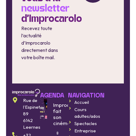
newsletter
d'Improcarolo
Recevez toute
l’actualité
d’Improcarolo
directement dans
votre boîte mail.
AGENDA
NAVIGATION
Rue de
Accueil
Improcarolo
l’Espinette
Cours
fait
89
adultes/ados
son
6142
cinéma
Spectacles
Leernes
Entreprise
8
+32