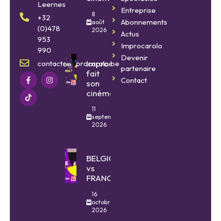
Leernes
Entreprise
8
+32
Abonnements
août
(0)478
2026
Actus
953
Improcarolo
990
Devenir
Improcarolo
contact@improcarolo.be
partenaire
fait
Contact
son
cinéma
11
septembre
2026
BELGIQUE
vs
FRANCE
16
octobre
2026