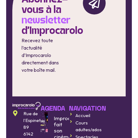
vous à la
newsletter
d'Improcarolo
Recevez toute
l’actualité
d’Improcarolo
directement dans
votre boîte mail.
AGENDA
NAVIGATION
Rue de
Accueil
Improcarolo
l’Espinette
Cours
fait
89
adultes/ados
son
6142
cinéma
Spectacles