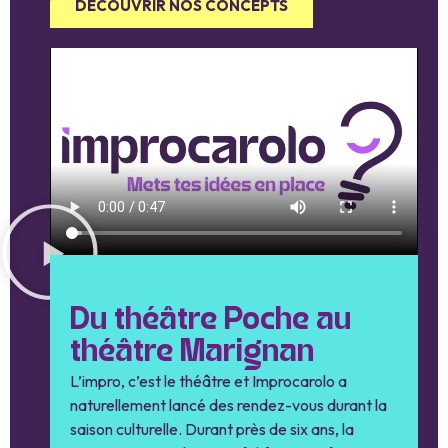
DÉCOUVRIR NOS CONCEPTS
Du théâtre Poche au
théâtre Marignan
L’impro, c’est le théâtre et Improcarolo a
naturellement lancé des rendez-vous durant la
saison culturelle. Durant près de six ans, la