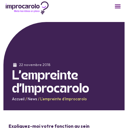
22 novembre 2018
L’empreinte
d’Improcarolo
Accueil
/
News
/
L’empreinte d’Improcarolo
Expliquez-moi votre fonction au sein