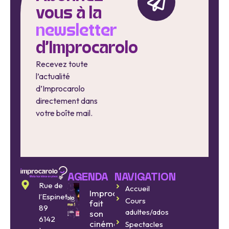
vous à la
newsletter
d'Improcarolo
Recevez toute
l’actualité
d’Improcarolo
directement dans
votre boîte mail.
AGENDA
NAVIGATION
Rue de
Accueil
Improcarolo
l’Espinette
Cours
fait
89
adultes/ados
son
6142
cinéma
Spectacles