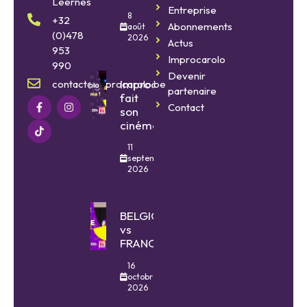
Leernes
Entreprise
8
+32
Abonnements
août
(0)478
2026
Actus
953
Improcarolo
990
Devenir
Improcarolo
contact@improcarolo.be
partenaire
fait
Contact
son
cinéma
11
septembre
2026
BELGIQUE
vs
FRANCE
16
octobre
2026