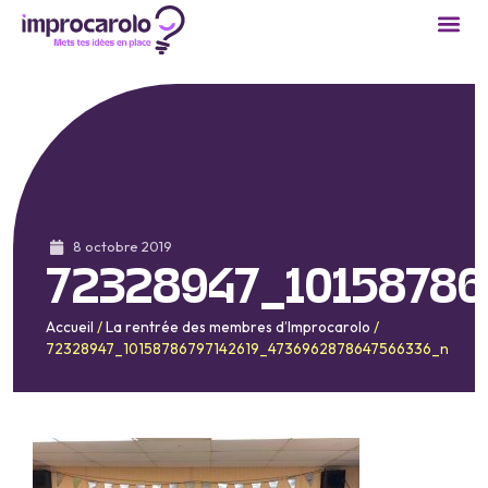
8 octobre 2019
72328947_10158786
Accueil
/
La rentrée des membres d’Improcarolo
/
72328947_10158786797142619_4736962878647566336_n