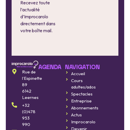
Recevez toute
l’actualité
d’Improcarolo
directement dans
votre boîte mail.
AGENDA
NAVIGATION
Rue de
Accueil
Improcarolo
l’Espinette
Cours
fait
89
adultes/ados
son
6142
cinéma
Spectacles
Leernes
Entreprise
11
+32
Abonnements
septembre
(0)478
2026
Actus
953
Improcarolo
990
Devenir