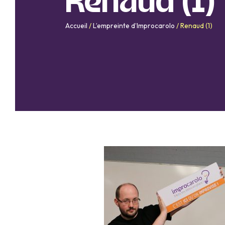
Renaud (1)
Accueil
/
L’empreinte d’Improcarolo
/
Renaud (1)