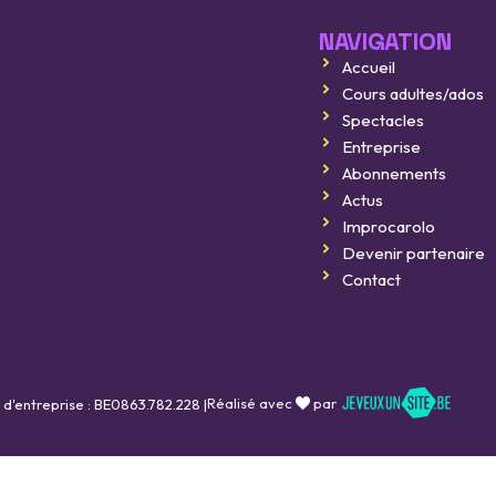
NAVIGATION
Accueil
Improcarolo fait son cinéma
Cours adultes/ados
8 août 2026
Spectacles
Entreprise
Improcarolo fait son cinéma
Abonnements
11 septembre 2026
Actus
Improcarolo
BELGIQUE vs FRANCE
Devenir partenaire
Contact
16 octobre 2026
Réalisé avec
par
 d'entreprise : BE0863.782.228 |