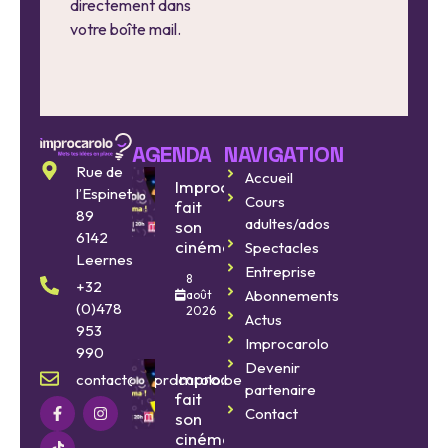
directement dans
votre boîte mail.
AGENDA
NAVIGATION
Rue de
Accueil
Improcarolo
l’Espinette
Cours
fait
89
adultes/ados
son
6142
cinéma
Spectacles
Leernes
Entreprise
8
+32
Abonnements
août
(0)478
2026
Actus
953
Improcarolo
990
Devenir
Improcarolo
contact@improcarolo.be
partenaire
fait
Contact
son
cinéma