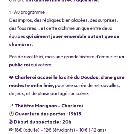
✨ Au programme :
Des impros, des répliques bien placées, des surprises,
des fous rires… et cette alchimie unique entre deux
équipes
qui aiment jouer ensemble autant que se
chambrer
.
Pas de rivalité ici, mais une grande histoire d’amour et
un
public roi
qui votera.
❤️
Charleroi accueille la cité du Doudou, d’une gare
modeste enfin finie,
pour une soirée de retrouvailles,
de jeux, et de plaisir partagé sur scène.
📍
Théâtre Marignan – Charleroi
🕖
Ouverture des portes : 19h15
🎬
Début du spectacle : 20h
💸 18€ (adulte) – 12€ (étudiants) – 10€ (-12 ans)