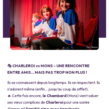
🎭
CHARLEROI vs MONS – UNE RENCONTRE
ENTRE AMIS… MAIS PAS TROP NON PLUS !
Ils se connaissent depuis longtemps. Ils se respectent. Ils
s’adorent même (enfin… jusqu’au coup de sifflet).
🔥 Cette fois encore,
le Chambard
(Mons) vient saluer
ses vieux complices de
Charleroi
pour une soirée
d’impro
où l’amitié rime avec taquinerie
.