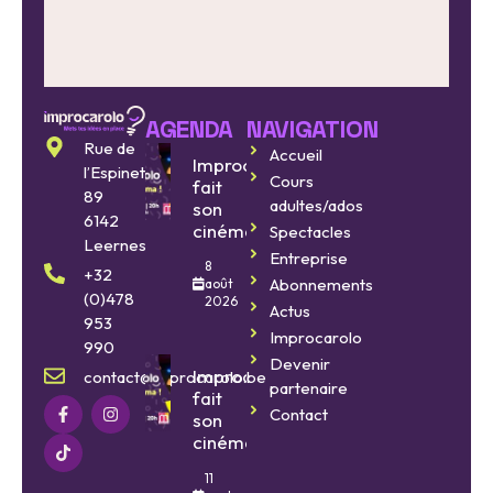
AGENDA
NAVIGATION
Rue de
Accueil
Improcarolo
l’Espinette
Cours
fait
89
adultes/ados
son
6142
cinéma
Spectacles
Leernes
Entreprise
8
+32
Abonnements
août
(0)478
2026
Actus
953
Improcarolo
990
Devenir
Improcarolo
contact@improcarolo.be
partenaire
fait
Contact
son
cinéma
11