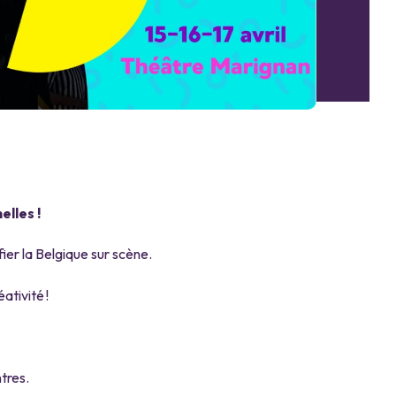
elles !
ier la Belgique sur scène.
ativité !
tres.