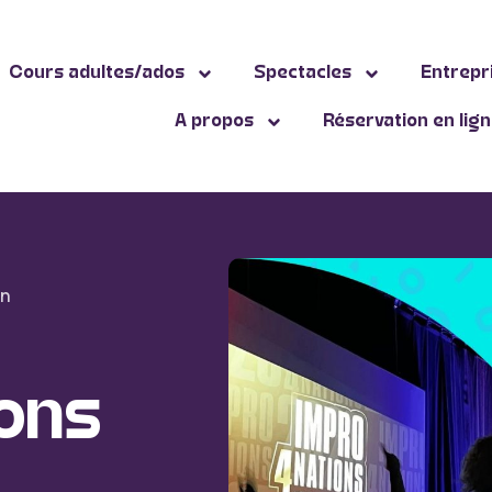
Cours adultes/ados
Spectacles
Entrepr
A propos
Réservation en lig
an
ons