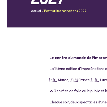
2027
Accueil
/
Festival Impro4nations 2027
Le centre du monde de l’improvi
La 14ème édition d’impro4nations es
🇲🇦 Maroc, 🇫🇷 France, 🇱🇺 Luxem
🔥 3 soirées de folie où le public et 
Chaque soir, deux spectacles d’une h