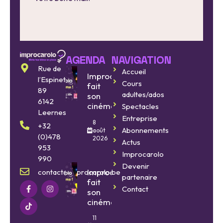
AGENDA
NAVIGATION
Rue de
Accueil
Improcarolo
l’Espinette
Cours
fait
89
adultes/ados
son
6142
cinéma
Spectacles
Leernes
Entreprise
8
+32
Abonnements
août
(0)478
2026
Actus
953
Improcarolo
990
Devenir
Improcarolo
contact@improcarolo.be
partenaire
fait
Contact
son
cinéma
11