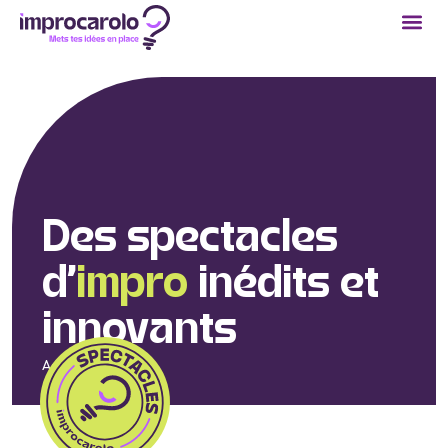
Des spectacles
d’
impro
inédits et
innovants
Accueil
/
Concepts