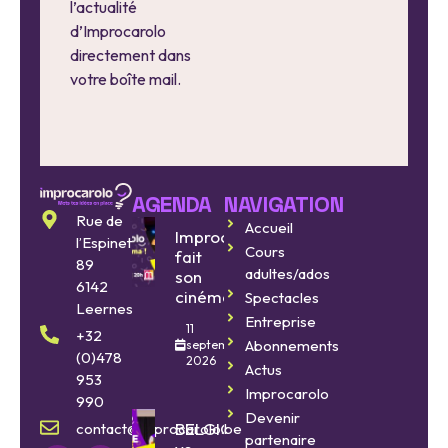
l’actualité
d’Improcarolo
directement dans
votre boîte mail.
AGENDA
NAVIGATION
Rue de
Accueil
Improcarolo
l’Espinette
Cours
fait
89
adultes/ados
son
6142
cinéma
Spectacles
Leernes
Entreprise
11
+32
Abonnements
septembre
(0)478
2026
Actus
953
Improcarolo
990
Devenir
BELGIQUE
contact@improcarolo.be
partenaire