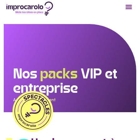
Nos
packs
VIP et
entreprise
Accueil
/
Abonnement