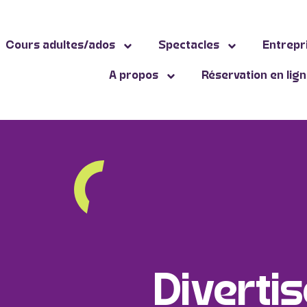
Cours adultes/ados
Spectacles
Entrepr
A propos
Réservation en lig
Diverti