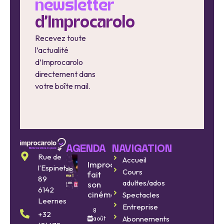
newsletter
d'Improcarolo
Recevez toute
l’actualité
d’Improcarolo
directement dans
votre boîte mail.
AGENDA
NAVIGATION
Rue de
Accueil
Improcarolo
l’Espinette
Cours
fait
89
adultes/ados
son
6142
cinéma
Spectacles
Leernes
Entreprise
8
+32
Abonnements
août