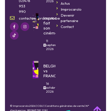
(0)478
2026
Actus
953
Improcarolo
990
Devenir
Improcarolo
contact@improcarolo.be
partenaire
fait
Contact
son
cinéma
11
septembre
2026
BELGIQUE
vs
FRANCE
16
octobre
2026
© Improcarolo 2026 |
CGU
|
Conditions générales de vente
| N°
d'entreprise : BE0863.782.228 |