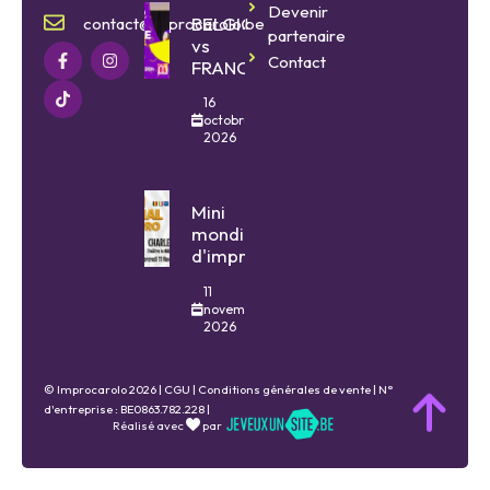
Devenir
BELGIQUE
contact@improcarolo.be
partenaire
vs
Contact
FRANCE
16
octobre
2026
Mini
mondial
d'impro
11
novembre
2026
© Improcarolo 2026 |
CGU
|
Conditions générales de vente
| N°
d'entreprise : BE0863.782.228 |
Réalisé avec
par