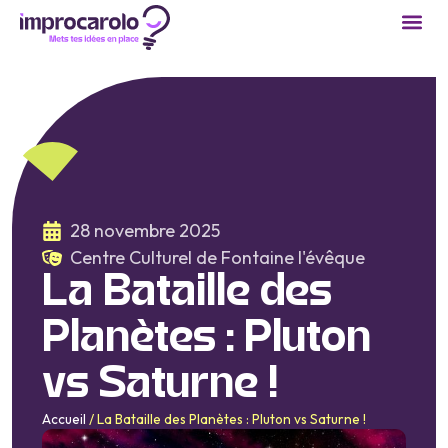
Cours 
Réservation
Devenir
28 novembre 2025
Centre Culturel de Fontaine l'évêque
La Bataille des
Planètes : Pluton
vs Saturne !
Accueil
/
La Bataille des Planètes : Pluton vs Saturne !