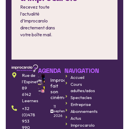
Recevez toute
l’actualité
d’Improcarolo
directement dans
votre boîte mail.
AGENDA
NAVIGATION
Rue de
Accueil
Improcarolo
l’Espinette
Cours
fait
89
adultes/ados
son
6142
cinéma
Spectacles
Leernes
Entreprise
11
+32
Abonnements
septembre
(0)478
2026
Actus
953
Improcarolo
990