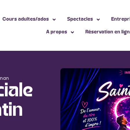
Cours adultes/ados
Spectacles
Entrepr
A propos
Réservation en lig
gnan
iale
tin