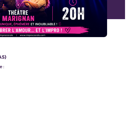
AS)
e :