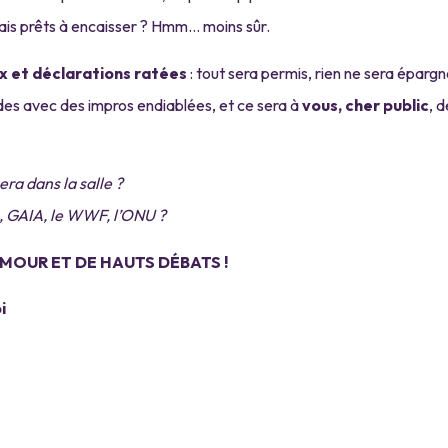
Mais prêts à encaisser ? Hmm… moins sûr.
x et déclarations ratées
: tout sera permis, rien ne sera épargn
des avec des impros endiablées, et ce sera à
vous, cher public
, 
ra dans la salle ?
, GAIA, le WWF, l’ONU ?
MOUR ET DE HAUTS DÉBATS !
i