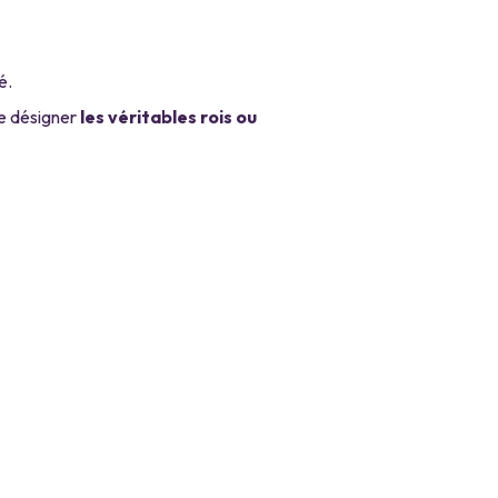
é.
de désigner
les véritables rois ou