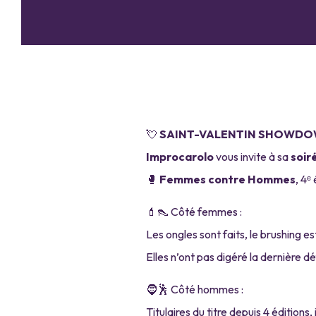
💘
SAINT-VALENTIN SHOWDOWN
Improcarolo
vous invite à sa
soir
🥊
Femmes contre Hommes
, 4ᵉ
💄👠 Côté femmes :
Les ongles sont faits, le brushing e
Elles n’ont pas digéré la dernière 
🧔🕺 Côté hommes :
Titulaires du titre depuis 4 édition