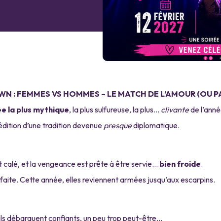
 : FEMMES VS HOMMES – LE MATCH DE L’AMOUR (OU P
ée la plus mythique
, la plus sulfureuse, la plus…
clivante
de l’anné
 édition d’une tradition devenue
presque
diplomatique.
st calé, et la vengeance est prête à être servie…
bien froide
.
défaite. Cette année, elles reviennent armées jusqu’aux escarpins.
s, ils débarquent confiants, un peu trop peut-être…