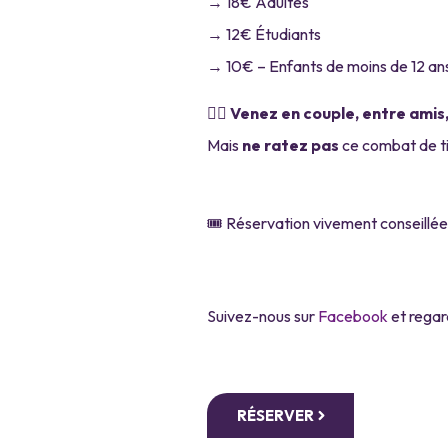
→ 18€ Adultes
→ 12€ Étudiants
→ 10€ – Enfants de moins de 12 an
❤️‍🔥
Venez en couple, entre amis,
Mais
ne ratez pas
ce combat de ti
🎟️ Réservation vivement conseillée,
Suivez-nous sur
Facebook
et regard
RÉSERVER