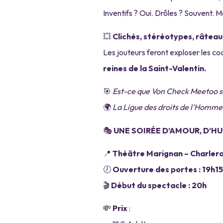
Inventifs ? Oui. Drôles ? Souvent. 
💥
Clichés, stéréotypes, râteau
Les jouteurs feront exploser les co
reines de la Saint-Valentin.
🎯
Est-ce que Von Check Meetoo se
🌍
La Ligue des droits de l’Homme
🎭
UNE SOIRÉE D’AMOUR, D’HU
📍
Théâtre Marignan – Charlero
🕖
Ouverture des portes : 19h15
🎬
Début du spectacle : 20h
💸
Prix
: