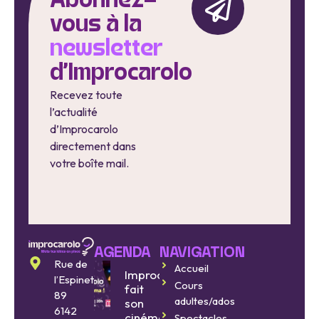
Abonnez-
vous à la
newsletter
d'Improcarolo
Recevez toute
l’actualité
d’Improcarolo
directement dans
votre boîte mail.
AGENDA
NAVIGATION
Rue de
Accueil
Improcarolo
l’Espinette
Cours
fait
89
adultes/ados
son
6142
cinéma
Spectacles