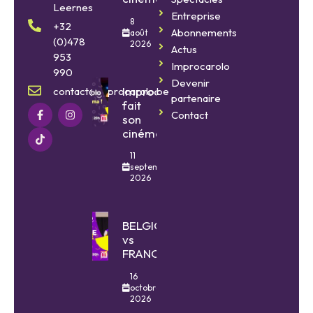
Leernes
Entreprise
8
+32
Abonnements
août
(0)478
2026
Actus
953
Improcarolo
990
Devenir
Improcarolo
contact@improcarolo.be
partenaire
fait
Contact
son
cinéma
11
septembre
2026
BELGIQUE
vs
FRANCE
16
octobre
2026