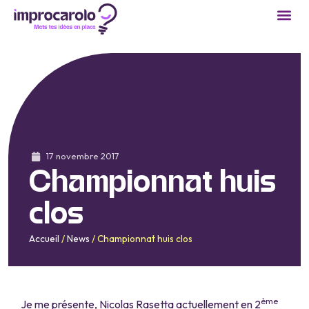
17 novembre 2017
Championnat huis
clos
Accueil
/
News
/
Championnat huis clos
ème
Je me présente, Nicolas Rasetta actuellement en 2