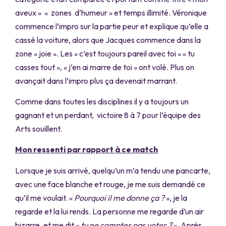
aveux » « zones d’humeur » et temps illimité. Véronique
commence l’impro sur la partie peur et explique qu’elle a
cassé la voiture, alors que Jacques commence dans la
zone « joie ». Les « c’est toujours pareil avec toi » « tu
casses tout », « j’en ai marre de toi » ont volé. Plus on
avançait dans l’impro plus ça devenait marrant.
Comme dans toutes les disciplines il y a toujours un
gagnant et un perdant, victoire 8 à 7 pour l’équipe des
Arts souillent.
Mon ressenti par rapport à ce match
Lorsque je suis arrivé, quelqu’un m’a tendu une pancarte,
avec une face blanche et rouge, je me suis demandé ce
qu’il me voulait. «
Pourquoi il me donne ça ?
», je la
regarde et la lui rends. La personne me regarde d’un air
bizarre, et me dit «
tu ne comptes pas voter ?
». Après