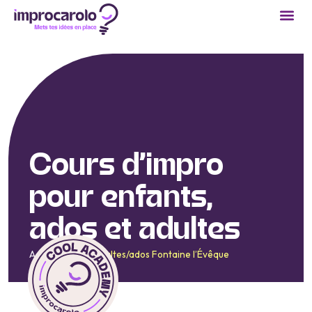
Cours d’
impro
pour enfants,
ados et adultes
Accueil
/
Cours adultes/ados Fontaine l’Évêque