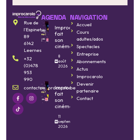
AGENDA
NAVIGATION
Rue de
Accueil
Improcarolo
l’Espinette
Cours
fait
89
adultes/ados
son
6142
cinéma
Spectacles
Leernes
Entreprise
8
+32
Abonnements
août
(0)478
2026
Actus
953
Improcarolo
990
Devenir
Improcarolo
contact@improcarolo.be
partenaire
fait
Contact
son
cinéma
11
septembre
2026