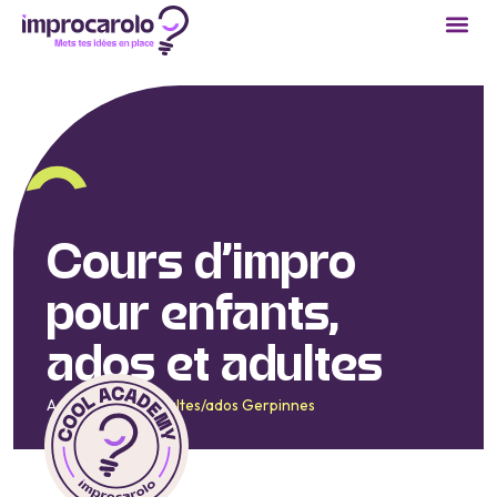
Cours 
Réservation
Devenir
Cours d’
impro
pour enfants,
ados et adultes
Accueil
/
Cours adultes/ados Gerpinnes