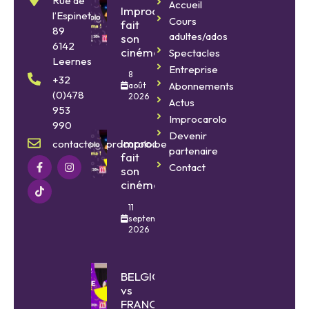
Rue de
Accueil
Improcarolo
l’Espinette
Cours
fait
89
adultes/ados
son
6142
cinéma
Spectacles
Leernes
Entreprise
8
+32
Abonnements
août
(0)478
2026
Actus
953
Improcarolo
990
Devenir
Improcarolo
contact@improcarolo.be
partenaire
fait
Contact
son
cinéma
11
septembre
2026
BELGIQUE
vs
FRANCE