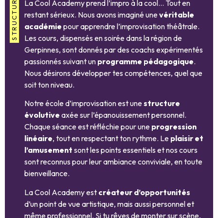
La Cool Academy prend l’impro à la cool… Tout en
restant sérieux. Nous avons imaginé une
véritable
académie
pour apprendre l’improvisation théâtrale.
Les cours, dispensés en soirée dans la région de
Gerpinnes, sont donnés par des coachs expérimentés
passionnés suivant un
programme pédagogique
.
Nous désirons développer tes compétences, quel que
soit ton niveau.
Notre école d’improvisation est une
structure
évolutive
axée sur l’épanouissement personnel.
Chaque séance est réfléchie pour une
progression
linéaire
, tout en respectant ton rythme. Le
plaisir et
l’amusement
sont les points essentiels et nos cours
sont reconnus pour leur ambiance conviviale, en toute
bienveillance.
La Cool Academy est
créateur d’opportunités
d’un point de vue artistique, mais aussi personnel et
même professionnel. Si tu rêves de monter sur scène,