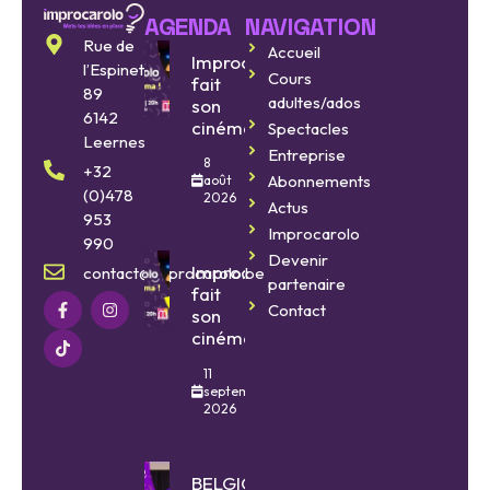
AGENDA
NAVIGATION
Rue de
Accueil
Improcarolo
l’Espinette
Cours
fait
89
adultes/ados
son
6142
cinéma
Spectacles
Leernes
Entreprise
8
+32
Abonnements
août
(0)478
2026
Actus
953
Improcarolo
990
Devenir
Improcarolo
contact@improcarolo.be
partenaire
fait
Contact
son
cinéma
11
septembre
2026
BELGIQUE