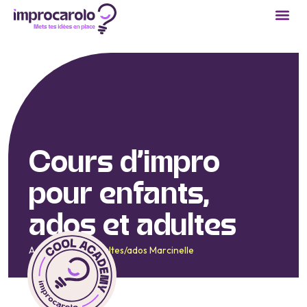
Cours d’
impro
pour enfants,
ados et adultes
Accueil
/
Cours adultes/ados Marcinelle