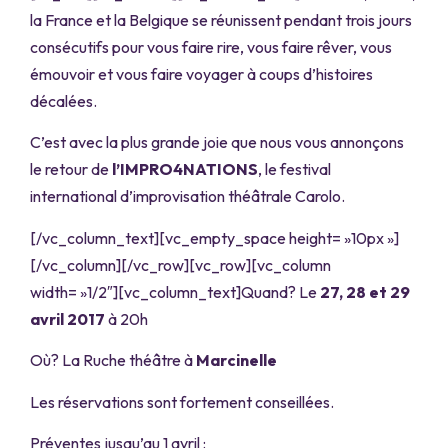
la France et la Belgique se réunissent pendant trois jours
consécutifs pour vous faire rire, vous faire rêver, vous
émouvoir et vous faire voyager à coups d’histoires
décalées.
C’est avec la plus grande joie que nous vous annonçons
le retour de
l’IMPRO4NATIONS
, le festival
international d’improvisation théâtrale Carolo.
[/vc_column_text][vc_empty_space height= »10px »]
[/vc_column][/vc_row][vc_row][vc_column
width= »1/2″][vc_column_text]Quand? Le
27, 28 et 29
avril 2017
à 20h
Où? La Ruche théâtre à
Marcinelle
Les réservations sont fortement conseillées.
Préventes jusqu’au 1 avril :