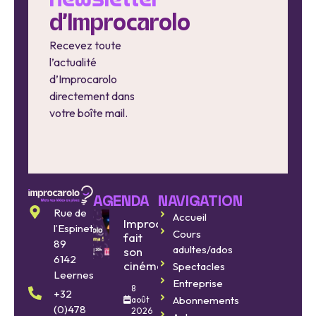
newsletter
d'Improcarolo
Recevez toute
l’actualité
d’Improcarolo
directement dans
votre boîte mail.
AGENDA
NAVIGATION
Rue de
Accueil
Improcarolo
l’Espinette
Cours
fait
89
adultes/ados
son
6142
cinéma
Spectacles
Leernes
Entreprise
8
+32
Abonnements
août
(0)478
2026