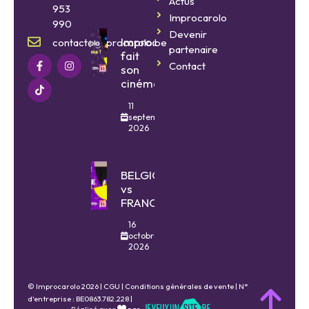
Actus
953
Improcarolo
990
Devenir
Improcarolo
contact@improcarolo.be
partenaire
fait
Contact
son
cinéma
11
septembre
2026
BELGIQUE
vs
FRANCE
16
octobre
2026
© Improcarolo 2026 |
CGU
|
Conditions générales de vente
| N°
d'entreprise : BE0863.782.228 |