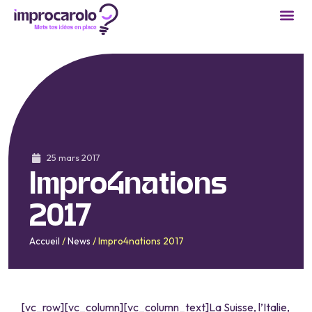
25 mars 2017
Impro4nations
2017
Accueil
/
News
/
Impro4nations 2017
[vc_row][vc_column][vc_column_text]La Suisse, l’Italie,