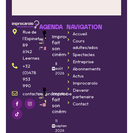
AGENDA
NAVIGATION
Rue de
Accueil
Improcarolo
l’Espinette
Cours
fait
89
adultes/ados
son
6142
cinéma
Spectacles
Leernes
Entreprise
8
+32
Abonnements
août
(0)478
2026
Actus
953
Improcarolo
990
Devenir
Improcarolo
contact@improcarolo.be
partenaire
fait
Contact
son
cinéma
11
septembre
2026