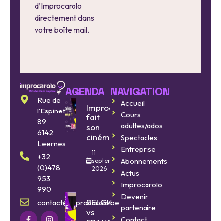
d’Improcarolo
directement dans
votre boîte mail.
AGENDA
NAVIGATION
Rue de
Accueil
Improcarolo
l’Espinette
Cours
fait
89
adultes/ados
son
6142
cinéma
Spectacles
Leernes
Entreprise
11
+32
Abonnements
septembre
(0)478
2026
Actus
953
Improcarolo
990
Devenir
BELGIQUE
contact@improcarolo.be
partenaire
vs
Contact