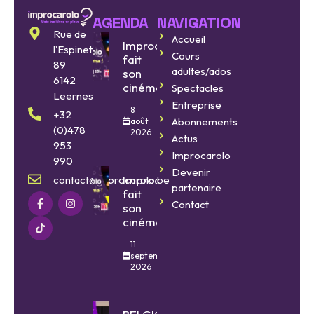
AGENDA
NAVIGATION
Rue de
Accueil
Improcarolo
l’Espinette
Cours
fait
89
adultes/ados
son
6142
cinéma
Spectacles
Leernes
Entreprise
8
+32
Abonnements
août
(0)478
2026
Actus
953
Improcarolo
990
Devenir
Improcarolo
contact@improcarolo.be
partenaire
fait
Contact
son
cinéma
11
septembre
2026