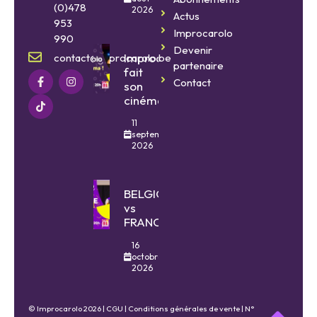
(0)478
2026
Actus
953
Improcarolo
990
Devenir
Improcarolo
contact@improcarolo.be
partenaire
fait
Contact
son
cinéma
11
septembre
2026
BELGIQUE
vs
FRANCE
16
octobre
2026
© Improcarolo 2026 |
CGU
|
Conditions générales de vente
| N°