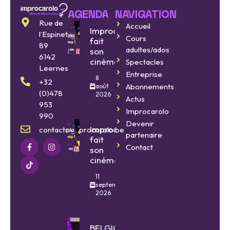
AGENDA
NAVIGATION
Rue de
Accueil
Improcarolo
l’Espinette
Cours
fait
89
adultes/ados
son
6142
cinéma
Spectacles
Leernes
Entreprise
8
+32
Abonnements
août
(0)478
2026
Actus
953
Improcarolo
990
Devenir
Improcarolo
contact@improcarolo.be
partenaire
fait
Contact
son
cinéma
11
septembre
2026
BELGIQUE