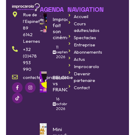
AGENDA
NAVIGATION
Rue de
Accueil
Improcarolo
l’Espinette
Cours
fait
89
adultes/ados
son
6142
cinéma
Spectacles
Leernes
Entreprise
11
+32
Abonnements
septembre
(0)478
2026
Actus
953
Improcarolo
990
Devenir
BELGIQUE
contact@improcarolo.be
partenaire
vs
Contact
FRANCE
16
octobre
2026
Mini