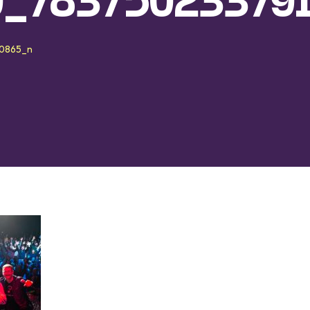
_783750233791
20865_n