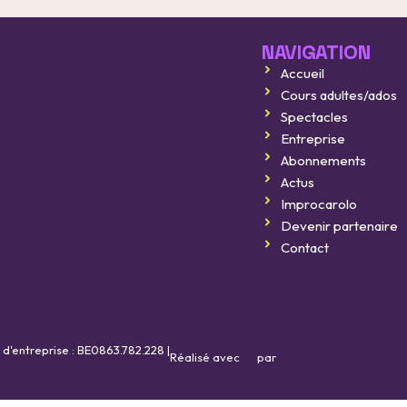
NAVIGATION
Accueil
Improcarolo fait son cinéma
Cours adultes/ados
8 août 2026
Spectacles
Entreprise
Improcarolo fait son cinéma
Abonnements
11 septembre 2026
Actus
Improcarolo
BELGIQUE vs FRANCE
Devenir partenaire
Contact
16 octobre 2026
 d'entreprise : BE0863.782.228 |
Réalisé avec
par