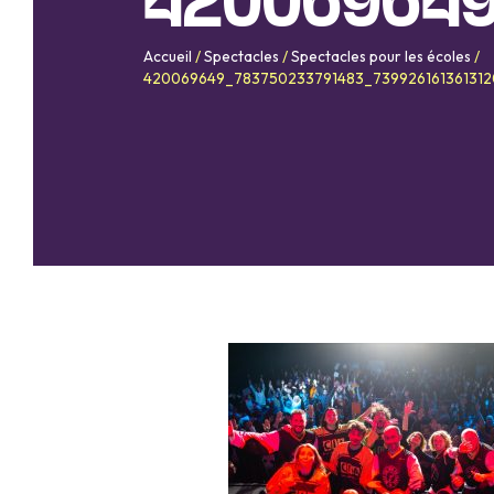
420069649
Accueil
/
Spectacles
/
Spectacles pour les écoles
/
420069649_783750233791483_73992616136131