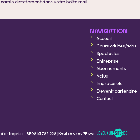
ocarolo directement dans votre boîte mail.
NAVIGATION
Accueil
Improcarolo fait son cinéma
Cours adultes/ados
11 septembre 2026
Spectacles
Entreprise
BELGIQUE vs FRANCE
Abonnements
16 octobre 2026
Actus
Improcarolo
Mini mondial d'impro
Devenir partenaire
Contact
11 novembre 2026
Réalisé avec
par
 d'entreprise : BE0863.782.228 |