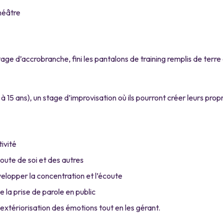
héâtre
age d’accrobranche, fini les pantalons de training remplis de terre
 15 ans), un stage d’improvisation où ils pourront créer leurs propr
tivité
coute de soi et des autres
velopper la concentration et l’écoute
e la prise de parole en public
l’extériorisation des émotions tout en les gérant.