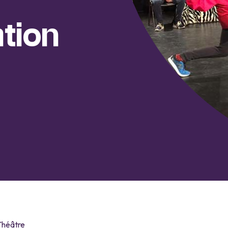
ation
 Théâtre