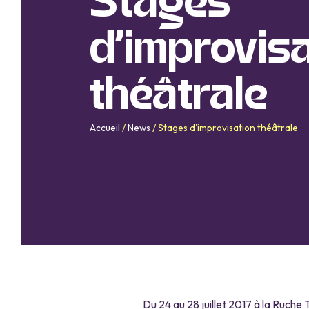
Stages
d’improvis
théâtrale
Accueil
/
News
/
Stages d’improvisation théâtrale
Du 24 au 28 juillet 2017 à la Ruche