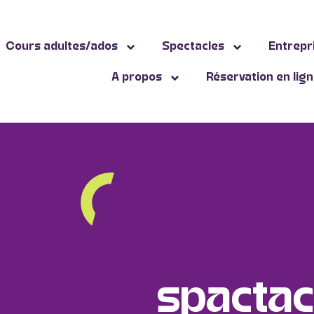
Cours adultes/ados
Spectacles
Entrepr
A propos
Réservation en lig
spactac