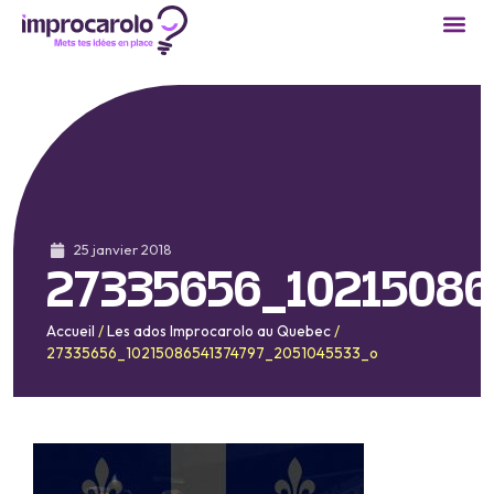
25 janvier 2018
27335656_10215086
Accueil
/
Les ados Improcarolo au Quebec
/
27335656_10215086541374797_2051045533_o