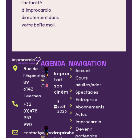
l’actualité
d’Improcarolo
directement dans
votre boîte mail.
AGENDA
NAVIGATION
Rue de
Accueil
Improcarolo
l’Espinette
Cours
fait
89
adultes/ados
son
6142
cinéma
Spectacles
Leernes
Entreprise
8
+32
Abonnements
août
(0)478
2026
Actus
953
Improcarolo
990
Devenir
Improcarolo
contact@improcarolo.be
partenaire