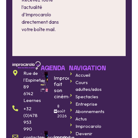
l’actualité
d’Improcarolo
directement dans
votre boîte mail.
AGENDA
NAVIGATION
Rue de
Accueil
Improcarolo
l’Espinette
Cours
fait
89
adultes/ados
son
6142
cinéma
Spectacles
Leernes
Entreprise
8
+32
Abonnements
août
(0)478
2026
Actus
953
Improcarolo
990
Devenir
Improcarolo
contact@improcarolo.be