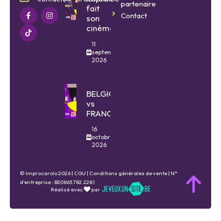
partenaire
fait
Contact
son
cinéma
11
septembre
2026
BELGIQUE
vs
FRANCE
16
octobre
2026
© Improcarolo 2026 |
CGU
|
Conditions générales de vente
| N°
d'entreprise : BE0863.782.228 |
Réalisé avec
par