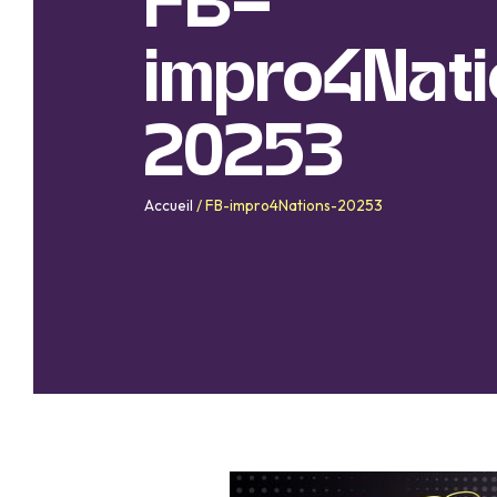
FB-
impro4Nat
20253
Accueil
/
FB-impro4Nations-20253