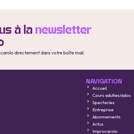
s à la
newsletter
o
ocarolo directement dans votre boîte mail.
NAVIGATION
Accueil
Improcarolo fait son cinéma
Cours adultes/ados
8 août 2026
Spectacles
Entreprise
Improcarolo fait son cinéma
Abonnements
11 septembre 2026
Actus
Improcarolo