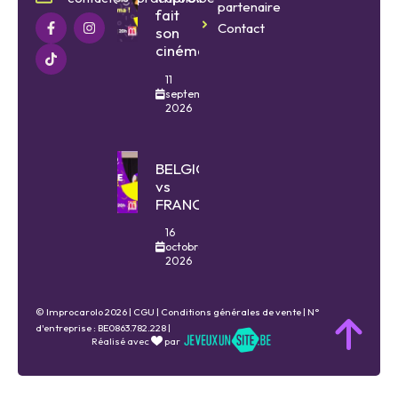
partenaire
fait
Contact
son
cinéma
11
septembre
2026
BELGIQUE
vs
FRANCE
16
octobre
2026
© Improcarolo 2026 |
CGU
|
Conditions générales de vente
| N°
d'entreprise : BE0863.782.228 |
Réalisé avec
par