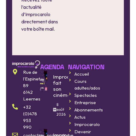
l’actualité
d’Improcarolo
directement dans
votre boîte mail.
AGENDA
NAVIGATION
Rue de
Accueil
Improcarolo
l’Espinette
Cours
fait
89
adultes/ados
son
6142
cinéma
Spectacles
Leernes
Entreprise
8
+32
Abonnements
août
(0)478
2026
Actus
953
Improcarolo
990
Devenir
Improcarolo
contact@improcarolo.be