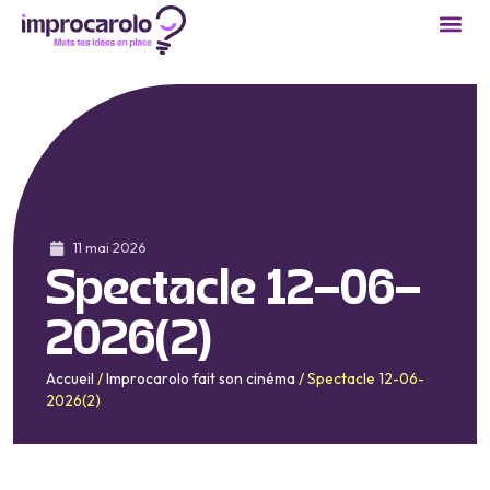
Cours 
Réservation
Devenir
11 mai 2026
Spectacle 12-06-
2026(2)
Accueil
/
Improcarolo fait son cinéma
/
Spectacle 12-06-
2026(2)