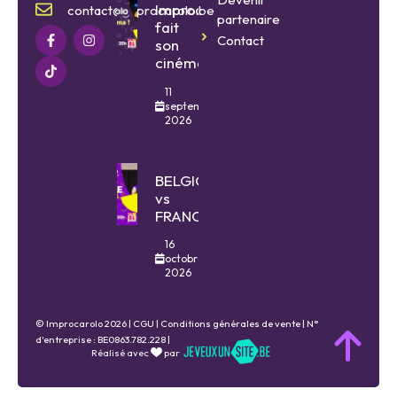
Improcarolo
contact@improcarolo.be
partenaire
fait
Contact
son
cinéma
11
septembre
2026
BELGIQUE
vs
FRANCE
16
octobre
2026
© Improcarolo 2026 |
CGU
|
Conditions générales de vente
| N°
d'entreprise : BE0863.782.228 |
Réalisé avec
par