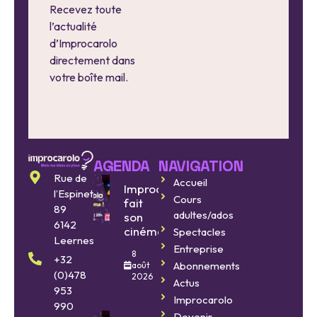
Recevez toute
l’actualité
d’Improcarolo
directement dans
votre boîte mail.
AGENDA
NAVIGATION
Rue de
Accueil
Improcarolo
l’Espinette
Cours
fait
89
adultes/ados
son
6142
cinéma
Spectacles
Leernes
Entreprise
8
+32
Abonnements
août
(0)478
2026
Actus
953
Improcarolo
990
Devenir